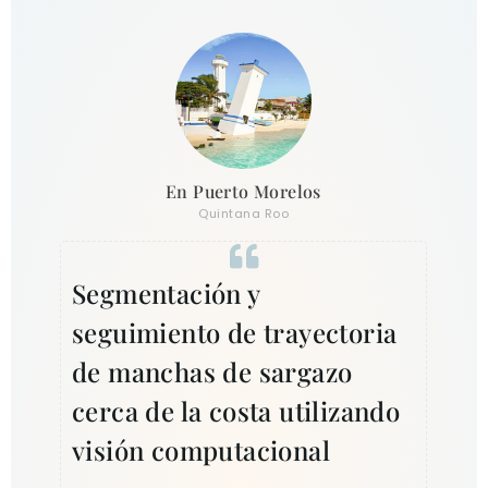
En Puerto Morelos
Quintana Roo
Segmentación y
Int
seguimiento de trayectoria
obs
de manchas de sargazo
te
cerca de la costa utilizando
(no
visión computacional
CI