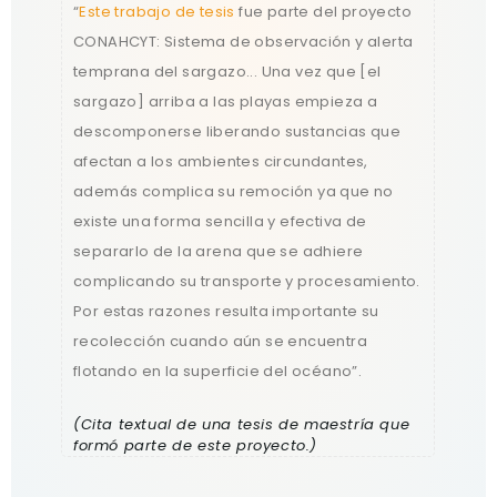
“
Este trabajo de tesis
fue parte del proyecto
"Con
s:
CONAHCYT: Sistema de observación y alerta
cono
temprana del sargazo... Una vez que [el
dete
sargazo] arriba a las playas empieza a
está,
 y de
descomponerse liberando sustancias que
pred
ones
afectan a los ambientes circundantes,
dónd
micas
además complica su remoción ya que no
ambi
existe una forma sencilla y efectiva de
y fís
de
separarlo de la arena que se adhiere
arri
ta
complicando su transporte y procesamiento.
una 
to
Por estas razones resulta importante su
info
recolección cuando aún se encuentra
pilo
flotando en la superficie del océano”.
Temp
ativa
(Cita textual de una tesis de maestría que
(Cit
formó parte de este proyecto.)
sobr