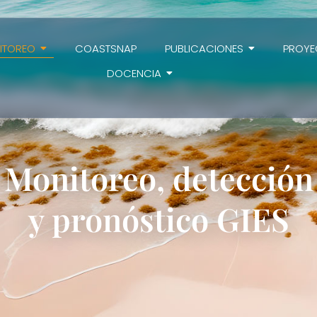
ITOREO
COASTSNAP
PUBLICACIONES
PROYE
DOCENCIA
Monitoreo, detección
y pronóstico GIES